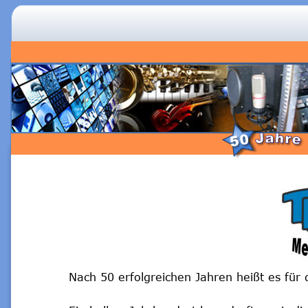
.
TMK Medien Köln  
CD- DVD-
Nach 50 erfolgreichen Jahren heißt es fü
So erreics!